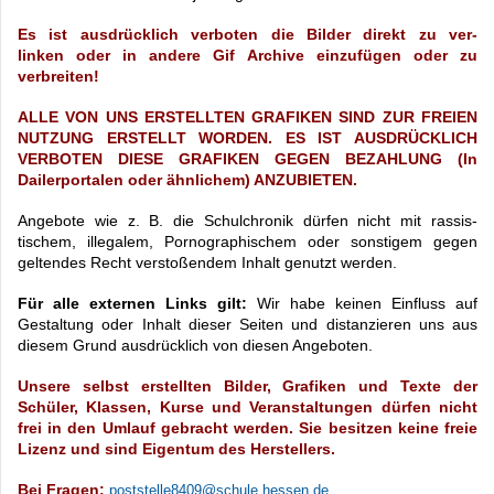
Es ist ausdrücklich verboten die Bilder direkt zu ver-
linken
oder in andere Gif
Archive einzufügen oder zu
verbreiten!
ALLE VON UNS ERSTELLTEN GRAFIKEN SIND ZUR FREIEN
NUTZUNG ERSTELLT
WORDEN.
ES IST AUSDRÜCKLICH
VERBOTEN DIESE GRAFIKEN GEGEN BEZAHLUNG (In
D
ailerportalen oder ähnlichem) ANZUBIETEN.
Angebote wie z. B. die Schulchronik dürfen nicht mit rassis-
tischem,
illegalem, Pornographischem oder sonstigem gegen
geltendes Recht verstoßendem
Inhalt genutzt werden.
Für alle externen Links gilt:
Wir habe keinen Einfluss auf
Gestaltung oder Inhalt dieser
Seiten und distanzieren uns aus
diesem Grund ausdrücklich von diesen Angeboten.
Unsere selbst erstellten Bilder, Grafiken und Texte der
Schüler, Klassen, Kurse und
Veranstaltungen dürfen nicht
frei in den Umlauf gebracht werden. Sie besitzen keine
freie
Lizenz und sind Eigentum des Herstellers.
Bei Fragen:
poststelle8409@schule.hessen.de